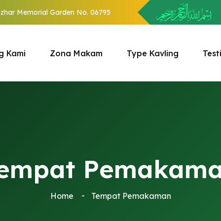
Azhar Memorial Garden No. 06795
g Kami
Zona Makam
Type Kavling
Test
empat Pemakam
Home
Tempat Pemakaman