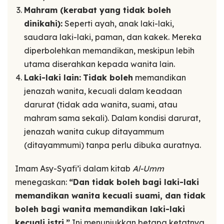
Mahram (kerabat yang tidak boleh
dinikahi):
Seperti ayah, anak laki-laki,
saudara laki-laki, paman, dan kakek. Mereka
diperbolehkan memandikan, meskipun lebih
utama diserahkan kepada wanita lain.
Laki-laki lain:
Tidak boleh
memandikan
jenazah wanita, kecuali dalam keadaan
darurat (tidak ada wanita, suami, atau
mahram sama sekali). Dalam kondisi darurat,
jenazah wanita cukup ditayammum
(ditayammumi) tanpa perlu dibuka auratnya.
Imam Asy-Syafi’i dalam kitab
Al-Umm
menegaskan:
“Dan tidak boleh bagi laki-laki
memandikan wanita kecuali suami, dan tidak
boleh bagi wanita memandikan laki-laki
kecuali istri.”
Ini menunjukkan betapa ketatnya