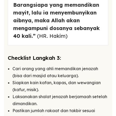
Barangsiapa yang memandikan
mayit, lalu ia menyembunyikan
aibnya, maka Allah akan
mengampuni dosanya sebanyak
40 kali.”
(HR. Hakim)
Checklist Langkah 3:
Cari orang yang ahli memandikan jenazah
(bisa dari masjid atau keluarga).
Siapkan kain kafan, kapas, dan wewangian
(kafur, misik).
Laksanakan shalat jenazah berjamaah setelah
dimandikan.
Pastikan jumlah rakaat dan takbir sesuai