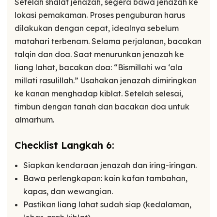
Setelah shalat jenazah, segera bawa jenazah ke
lokasi pemakaman. Proses penguburan harus
dilakukan dengan cepat, idealnya sebelum
matahari terbenam. Selama perjalanan, bacakan
talqin dan doa. Saat menurunkan jenazah ke
liang lahat, bacakan doa: “Bismillahi wa ‘ala
millati rasulillah.” Usahakan jenazah dimiringkan
ke kanan menghadap kiblat. Setelah selesai,
timbun dengan tanah dan bacakan doa untuk
almarhum.
Checklist Langkah 6:
Siapkan kendaraan jenazah dan iring-iringan.
Bawa perlengkapan: kain kafan tambahan,
kapas, dan wewangian.
Pastikan liang lahat sudah siap (kedalaman,