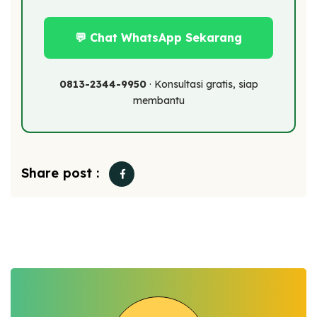
💬 Chat WhatsApp Sekarang
0813-2344-9950
· Konsultasi gratis, siap
membantu
Share post :