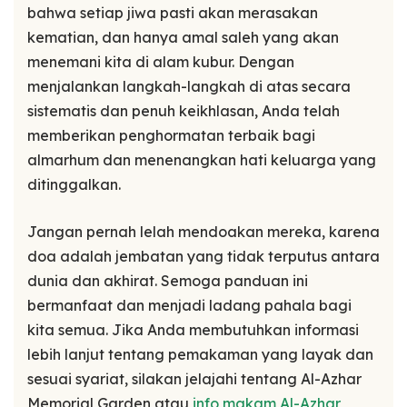
bahwa setiap jiwa pasti akan merasakan
kematian, dan hanya amal saleh yang akan
menemani kita di alam kubur. Dengan
menjalankan langkah-langkah di atas secara
sistematis dan penuh keikhlasan, Anda telah
memberikan penghormatan terbaik bagi
almarhum dan menenangkan hati keluarga yang
ditinggalkan.
Jangan pernah lelah mendoakan mereka, karena
doa adalah jembatan yang tidak terputus antara
dunia dan akhirat. Semoga panduan ini
bermanfaat dan menjadi ladang pahala bagi
kita semua. Jika Anda membutuhkan informasi
lebih lanjut tentang pemakaman yang layak dan
sesuai syariat, silakan jelajahi tentang Al-Azhar
Memorial Garden atau
info makam Al-Azhar